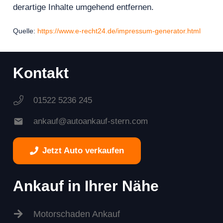
derartige Inhalte umgehend entfernen.
Quelle:
https://www.e-recht24.de/impressum-generator.html
Kontakt
01522 5236 245
mail
ankauf@autoankauf-stern.com
Jetzt Auto verkaufen
Ankauf in Ihrer Nähe
Motorschaden Ankauf