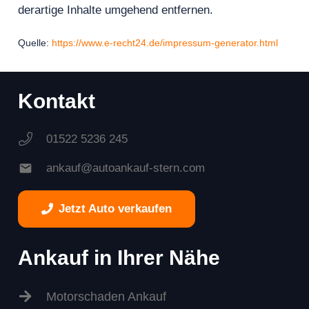
derartige Inhalte umgehend entfernen.
Quelle:
https://www.e-recht24.de/impressum-generator.html
Kontakt
01522 5236 245
mail
ankauf@autoankauf-stern.com
Jetzt Auto verkaufen
Ankauf in Ihrer Nähe
Motorschaden Ankauf