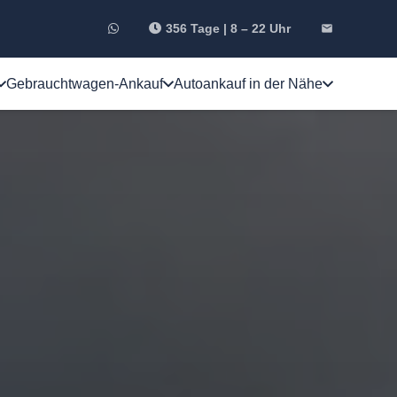
356 Tage | 8 – 22 Uhr
email
Gebrauchtwagen-Ankauf
Autoankauf in der Nähe