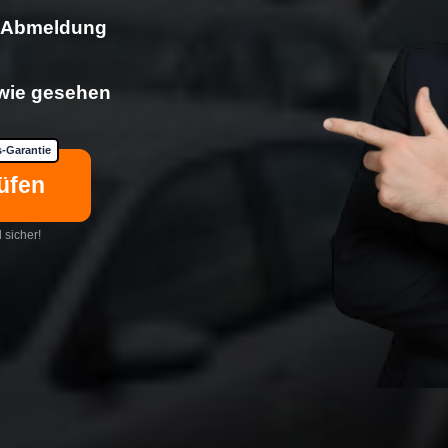
& Abmeldung
 wie gesehen
-Garantie
üfen
 sicher!