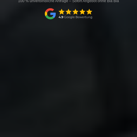
100 % unverbindliche Anfrage – Sofort Angebot ohne Bla Bla