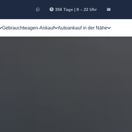
356 Tage | 8 – 22 Uhr
email
Gebrauchtwagen-Ankauf
Autoankauf in der Nähe