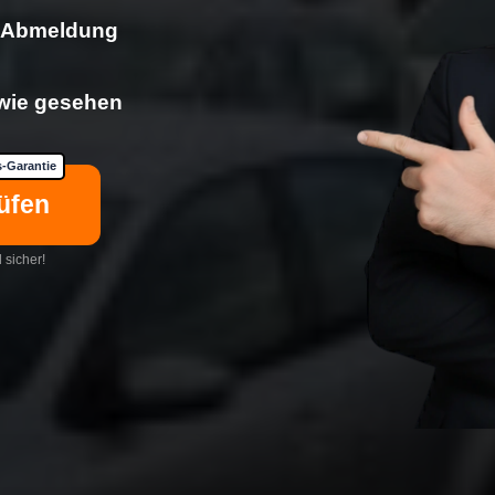
& Abmeldung
 wie gesehen
-Garantie
üfen
 sicher!