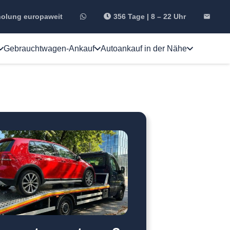
holung europaweit
356 Tage | 8 – 22 Uhr
email
Gebrauchtwagen-Ankauf
Autoankauf in der Nähe