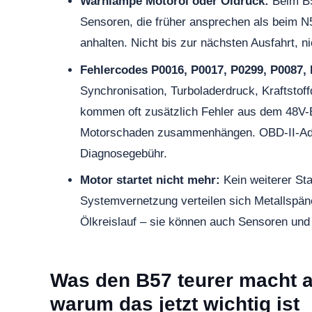
Warnlampe Motoröl oder Öldruck:
Beim B5
Sensoren, die früher ansprechen als beim N5
anhalten. Nicht bis zur nächsten Ausfahrt, n
Fehlercodes P0016, P0017, P0299, P0087, 
Synchronisation, Turboladerdruck, Kraftstof
kommen oft zusätzlich Fehler aus dem 48V-B
Motorschaden zusammenhängen. OBD-II-Adap
Diagnosegebühr.
Motor startet nicht mehr:
Kein weiterer St
Systemvernetzung verteilen sich Metallspäne
Ölkreislauf – sie können auch Sensoren un
Was den B57 teurer macht a
warum das jetzt wichtig ist