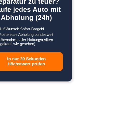
eparatur zu teuer?
ufe jedes Auto mit
Abholung (24h)
Auf Wunsch Sofort-Bargeld
Kostenlose Abholung bundesweit
Übernahme aller Haftungsrisiken
(gekauft wie gesehen)
In nur 30 Sekunden
Höchstwert prüfen