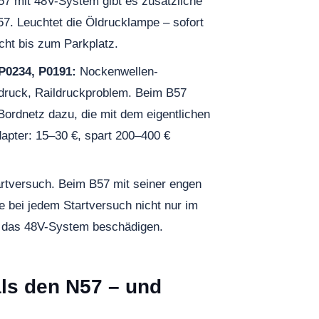
7 mit 48V-System gibt es zusätzliche
7. Leuchtet die Öldrucklampe – sofort
icht bis zum Parkplatz.
P0234, P0191:
Nockenwellen-
fdruck, Raildruckproblem. Beim B57
ordnetz dazu, die mit dem eigentlichen
ter: 15–30 €, spart 200–400 €
artversuch. Beim B57 mit seiner engen
 bei jedem Startversuch nicht nur im
d das 48V-System beschädigen.
ls den N57 – und