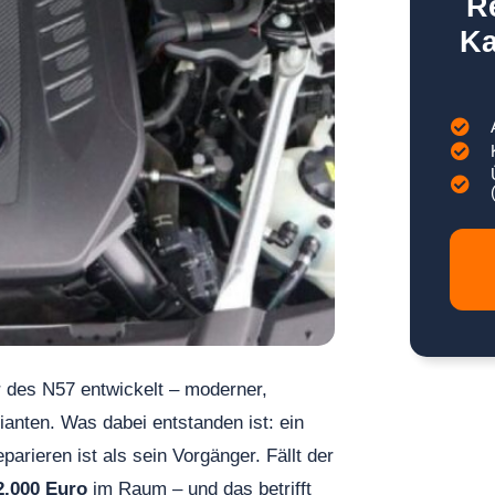
R
Ka
 des N57 entwickelt – moderner,
rianten. Was dabei entstanden ist: ein
arieren ist als sein Vorgänger. Fällt der
2.000 Euro
im Raum – und das betrifft