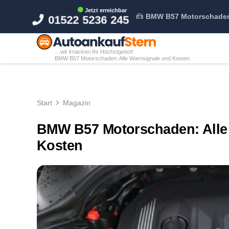
Jetzt erreichbar
BMW B57 Motorschaden:
01522 5236 245
…wir knacken Ihr Höchstgebot!
BMW B57 Motorschaden: Alle Warnsignale und Kosten
Start
Magazin
BMW B57 Motorschaden: Alle
Kosten