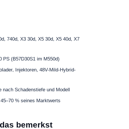
30d, 740d, X3 30d, X5 30d, X5 40d, X7
00 PS (B57D30S1 im M550d)
lader, Injektoren, 48V-Mild-Hybrid-
e nach Schadenstiefe und Modell
t 45–70 % seines Marktwerts
 das bemerkst