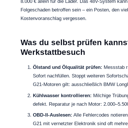
8.000 € allein für die Lader. Das 48V-System ka
Folgeschaden betroffen sein – ein Posten, den vie
Kostenvoranschlag vergessen.
Was du selbst prüfen kanns
Werkstattbesuch
Ölstand und Ölqualität prüfen:
Messstab ra
Sofort nachfüllen. Stoppt weiteren Sofortscha
G21-Motoren gilt: ausschließlich BMW Longl
Kühlwasser kontrollieren:
Milchige Trübung
defekt. Reparatur je nach Motor: 2.000–5.50
OBD-II-Auslesen:
Alle Fehlercodes notiere
G21 mit vernetzter Elektronik sind oft mehre