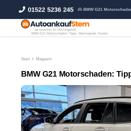
01522 5236 245
BMW G21 Motorschaden:
…wir knacken Ihr Höchstgebot!
BMW G21 Motorschaden: Tipps, Warnsignale, Kosten
Start
Magazin
BMW G21 Motorschaden: Tipp