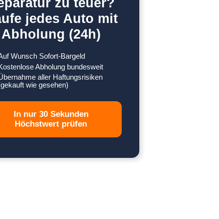
eparatur zu teuer?
ufe jedes Auto mit
Abholung (24h)
Auf Wunsch Sofort-Bargeld
Kostenlose Abholung bundesweit
Übernahme aller Haftungsrisiken
(gekauft wie gesehen)
In nur 30 Sekunden
Höchstwert prüfen