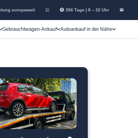
olung europaweit
356 Tage | 8 – 22 Uhr
email
Gebrauchtwagen-Ankauf
Autoankauf in der Nähe