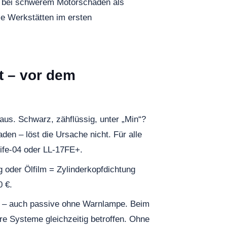
nn bei schwerem Motorschaden als
le Werkstätten im ersten
t – vor dem
us. Schwarz, zähflüssig, unter „Min“?
den – löst die Ursache nicht. Für alle
ife-04 oder LL-17FE+.
 oder Ölfilm = Zylinderkopfdichtung
0 €.
n – auch passive ohne Warnlampe. Beim
re Systeme gleichzeitig betroffen. Ohne