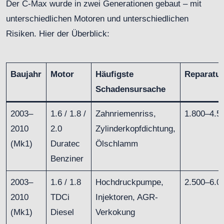
Der C-Max wurde in zwei Generationen gebaut – mit
unterschiedlichen Motoren und unterschiedlichen
Risiken. Hier der Überblick:
Baujahr
Motor
Häufigste
Reparatu
Schadensursache
2003–
1.6 / 1.8 /
Zahnriemenriss,
1.800–4.5
2010
2.0
Zylinderkopfdichtung,
(Mk1)
Duratec
Ölschlamm
Benziner
2003–
1.6 / 1.8
Hochdruckpumpe,
2.500–6.0
2010
TDCi
Injektoren, AGR-
(Mk1)
Diesel
Verkokung