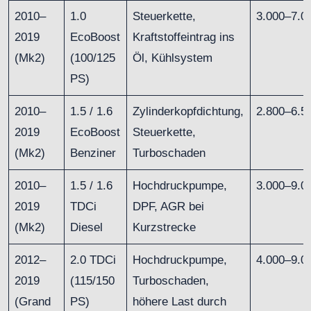
2010–
1.0
Steuerkette,
3.000–7.0
2019
EcoBoost
Kraftstoffeintrag ins
(Mk2)
(100/125
Öl, Kühlsystem
PS)
2010–
1.5 / 1.6
Zylinderkopfdichtung,
2.800–6.5
2019
EcoBoost
Steuerkette,
(Mk2)
Benziner
Turboschaden
2010–
1.5 / 1.6
Hochdruckpumpe,
3.000–9.0
2019
TDCi
DPF, AGR bei
(Mk2)
Diesel
Kurzstrecke
2012–
2.0 TDCi
Hochdruckpumpe,
4.000–9.0
2019
(115/150
Turboschaden,
(Grand
PS)
höhere Last durch